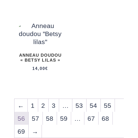
de
prix :
40,00€
à
45,00€
ANNEAU DOUDOU
« BETSY LILAS »
14,00
€
←
1
2
3
…
53
54
55
56
57
58
59
…
67
68
69
→