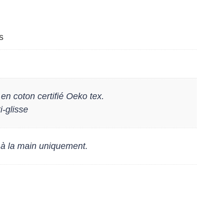
"Thorpe"
s
en coton certifié Oeko tex.
i-glisse
 à la main uniquement.