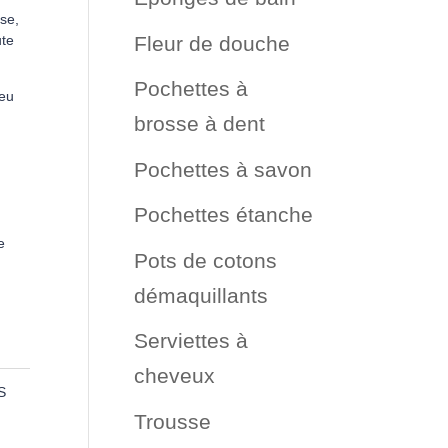
sse,
Fleur de douche
ute
Pochettes à
peu
brosse à dent
Pochettes à savon
Pochettes étanche
e
Pots de cotons
démaquillants
Serviettes à
cheveux
S
Trousse