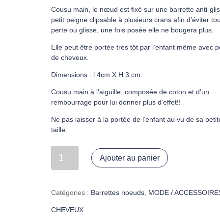
Cousu main, le nœud est fixé sur une barrette anti-gli
petit peigne clipsable à plusieurs crans afin d’éviter to
perte ou glisse, une fois posée elle ne bougera plus.
Elle peut être portée très tôt par l’enfant même avec 
de cheveux.
Dimensions : l 4cm X H 3 cm.
Cousu main à l’aiguille, composée de coton et d’un
rembourrage pour lui donner plus d’effet!!
Ne pas laisser à la portée de l’enfant au vu de sa petit
taille.
quantité
Ajouter au panier
de
Barrette
Catégories :
Barrettes noeuds
,
MODE / ACCESSOIRE
liberty
CHEVEUX