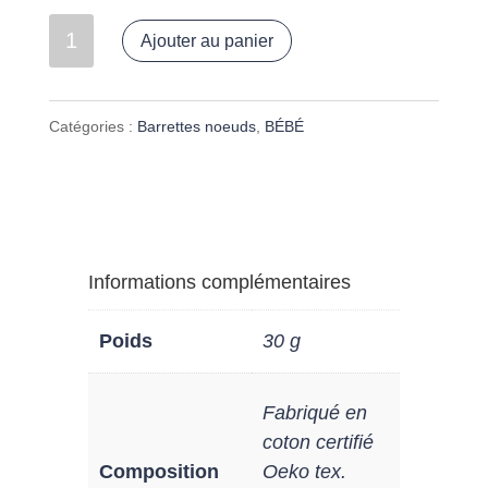
quantité
Ajouter au panier
de
Barrette
Catégories :
Barrettes noeuds
,
BÉBÉ
Liberty
"Thorpe
hill"
Informations complémentaires
Poids
30 g
Fabriqué en
coton certifié
Composition
Oeko tex.