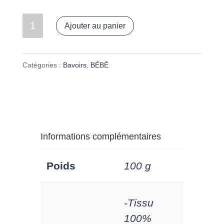
quantité
Ajouter au panier
de
Bavoir
Catégories :
Bavoirs
,
BÉBÉ
bébé
de
0
à
Informations complémentaires
18
mois
Poids
100 g
"baleines
jaunes
-Tissu
100%