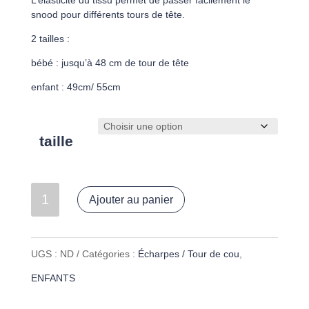
L’élasticité du tissu permet de passer facilement le
snood pour différents tours de tête.
2 tailles :
bébé : jusqu’à 48 cm de tour de tête
enfant : 49cm/ 55cm
taille
quantité
Ajouter au panier
de
Cache-
UGS :
ND
Catégories :
Écharpes / Tour de cou
,
cou
ENFANTS
"bleu