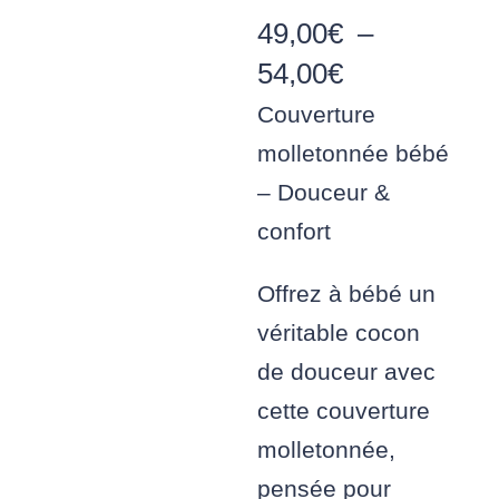
49,00
€
–
Plage
54,00
€
de
Couverture
prix :
molletonnée bébé
49,00€
– Douceur &
à
confort
54,00€
Offrez à bébé un
véritable cocon
de douceur avec
cette couverture
molletonnée,
pensée pour