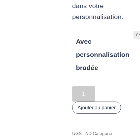
dans votre
personnalisation.
Avec
personnalisation
brodée
quantité
de
Ajouter au panier
Couverture
molletonnée
UGS :
ND
Catégorie :
« Animaux