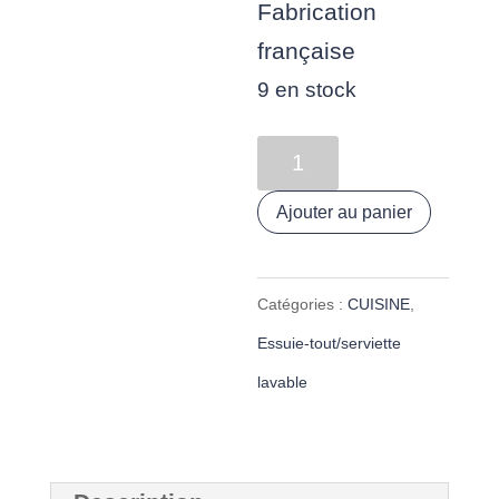
Fabrication
française
9 en stock
quantité
de
Ajouter au panier
Essuie-
tout
Catégories :
CUISINE
,
lavable
Essuie-tout/serviette
en
lavable
bambou
« cerises
vichy »