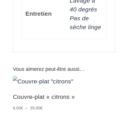
Lavage à
40 degrés
Entretien
Pas de
sèche linge
Vous aimerez peut-être aussi…
Couvre-plat « citrons »
Plage
8,00
€
–
39,00
€
de
prix :
8,00€