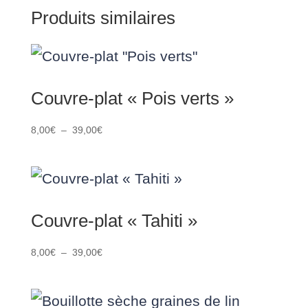
Produits similaires
à
39,00€
Couvre-plat « Pois verts »
Plage
8,00
€
–
39,00
€
de
prix :
8,00€
à
39,00€
Couvre-plat « Tahiti »
Plage
8,00
€
–
39,00
€
de
prix :
8,00€