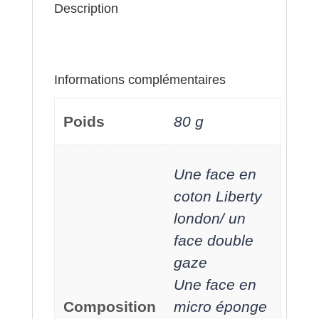
de
Description
coton
fleurie »
Informations complémentaires
Poids
80 g
Une face en
coton Liberty
london/ un
face double
gaze
Une face en
Composition
micro éponge