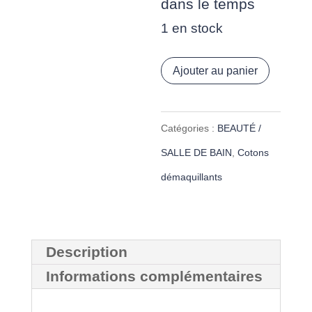
dans le temps
1 en stock
quantité
Ajouter au panier
de
Copie
Catégories :
BEAUTÉ /
Lot
SALLE DE BAIN
,
Cotons
de
démaquillants
6
cotons
démaquillants
Description
lavables
Informations complémentaires
"gaze