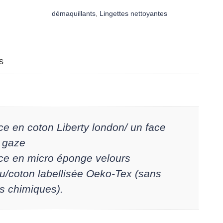
de
démaquillants
,
Lingettes nettoyantes
6
cotons
nettoyants
s
lavables
"betsy
bleu"
ce en coton Liberty london/ un face
 gaze
ce en micro éponge velours
/coton labellisée Oeko-Tex (sans
ts chimiques).