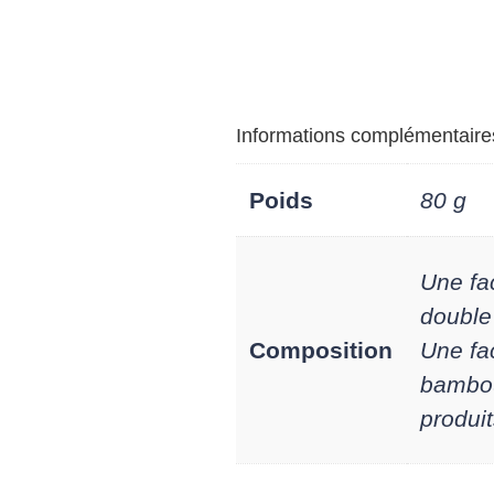
Informations complémentaire
Poids
80 g
Une fa
double
Composition
Une fa
bambou
produi