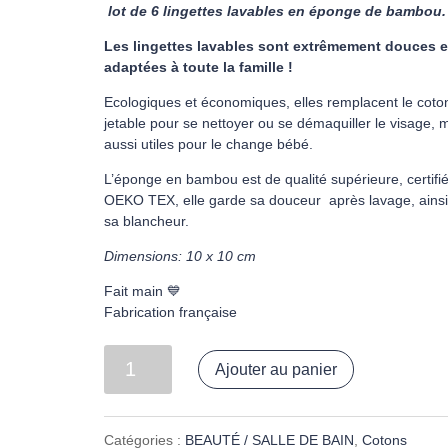
lot de 6 lingettes lavables en éponge de bambou.
Les lingettes lavables sont extrêmement douces e
adaptées à toute la famille !
Ecologiques et économiques, elles remplacent le coto
jetable pour se nettoyer ou se démaquiller le visage, 
aussi utiles pour le change bébé.
L’éponge en bambou est de qualité supérieure, certifi
OEKO TEX, elle garde sa douceur après lavage, ains
sa blancheur.
Dimensions: 10 x 10 cm
Fait main 💙
Fabrication française
quantité
Ajouter au panier
de
Lot
Catégories :
BEAUTÉ / SALLE DE BAIN
,
Cotons