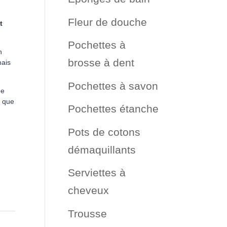
Fleur de douche
t
Pochettes à
n
brosse à dent
mais
Pochettes à savon
ée
i que
Pochettes étanche
Pots de cotons
démaquillants
Serviettes à
cheveux
Trousse