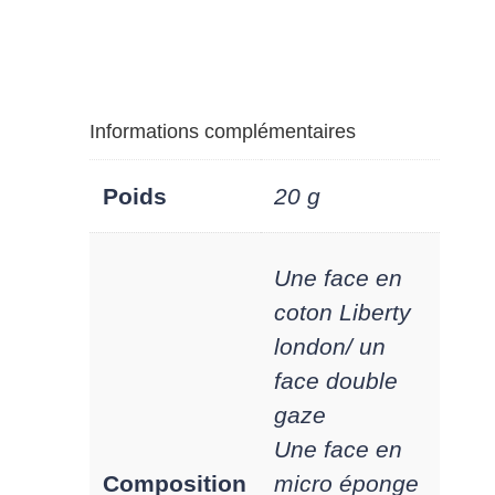
"Baleines
bleues"
Informations complémentaires
Poids
20 g
Une face en
coton Liberty
london/ un
face double
gaze
Une face en
Composition
micro éponge