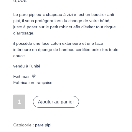
4,00
€
Le pare pipi ou « chapeau à zizi » est un bouclier anti-
pipi, il vous protègera lors du change de votre bébé,
juste à poser sur le petit robinet afin d’éviter tout risque
d’arrosage.
il possède une face coton extérieure et une face
intérieure en éponge de bambou certifiée oeko-tex toute
douce.
vendu à l’unité.
Fait main 💙
Fabrication française
quantité
Ajouter au panier
de
Pare
Catégorie :
pare pipi
pipi