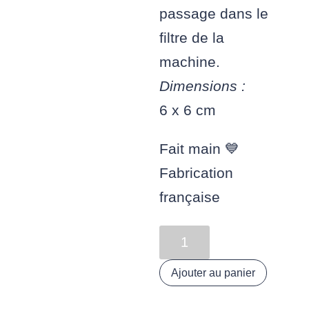
passage dans le
filtre de la
machine.
Dimensions :
6 x 6 cm
Fait main 💙
Fabrication
française
quantité
de
Ajouter au panier
Pot