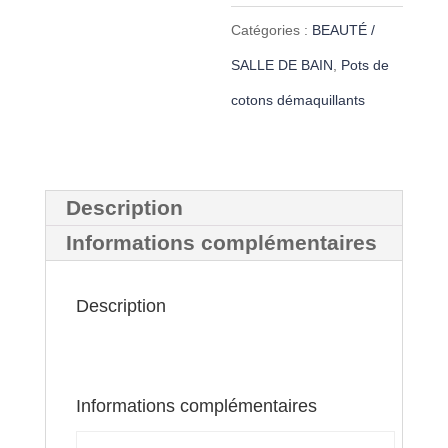
de
Catégories :
BEAUTÉ /
petites
SALLE DE BAIN
,
Pots de
lingettes
cotons démaquillants
lavables
« Liberty
pimprenelle
Description
et
Informations complémentaires
gaze
et
Description
coton »
Informations complémentaires