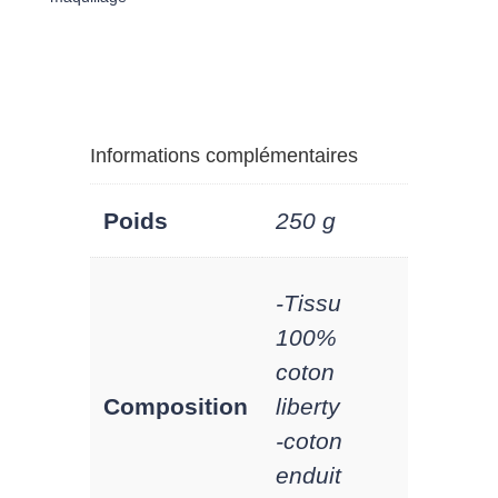
maquillage
Eugénie
Liberty
Informations complémentaires
Poids
250 g
-Tissu
100%
coton
Composition
liberty
-coton
enduit