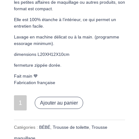
les petites affaires de maquillage ou autres produits, son
format est compact.
Elle est 100% étanche à l’intérieur, ce qui permet un
entretien facile.
Lavage en machine délicat ou à la main. (programme
essorage minimum).
dimensions L20XH12X10cm
fermeture zippée dorée.
Fait main 💙
Fabrication française
quantité
Ajouter au panier
de
Trousse
Catégories :
BÉBÉ
,
Trousse de toilette
,
Trousse
de
maquillage