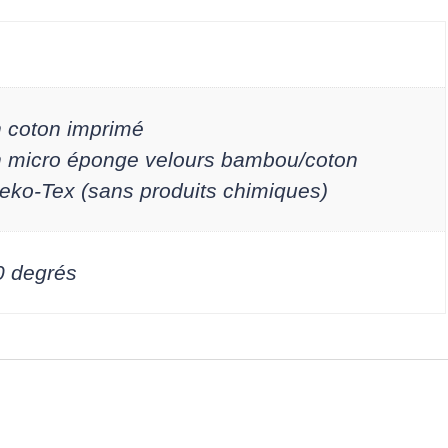
et
coton »
 coton imprimé
n micro éponge velours bambou/coton
Oeko-Tex (sans produits chimiques)
0 degrés