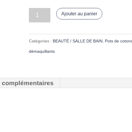
quantité
Ajouter au panier
de
Pot
Catégories :
BEAUTÉ / SALLE DE BAIN
,
Pots de coton
de
démaquillants
petites
lingettes
lavables
s complémentaires
« Liberty
Lily
rose
et
gaze