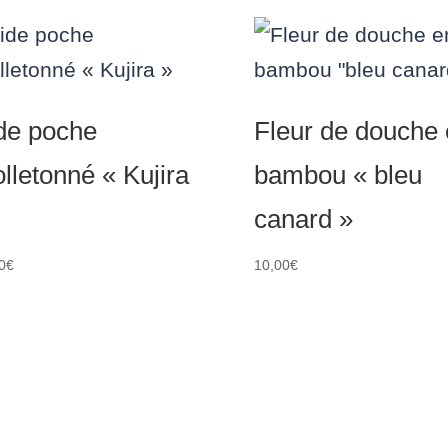
de poche
Fleur de douche
lletonné « Kujira
bambou « bleu
canard »
0
€
10,00
€