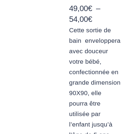
49,00
€
–
Plage
54,00
€
de
Cette sortie de
prix :
bain enveloppera
49,00€
avec douceur
à
votre bébé,
54,00€
confectionnée en
grande dimension
90X90, elle
pourra être
utilisée par
l’enfant jusqu’à