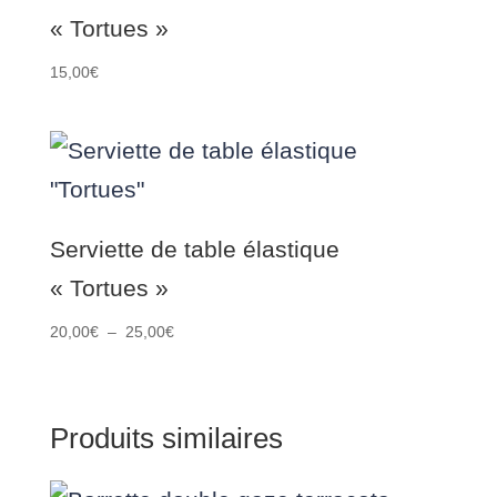
« Tortues »
15,00
€
Serviette de table élastique
« Tortues »
Plage
20,00
€
–
25,00
€
de
prix :
20,00€
Produits similaires
à
25,00€