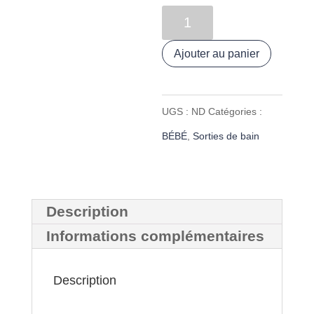
quantité
de
Ajouter au panier
Sortie
de
UGS :
ND
Catégories :
bain
BÉBÉ
,
Sorties de bain
"Tortues
bleues"
Description
Informations complémentaires
Description